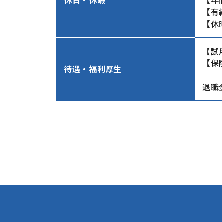
【有
【休
【試
【保
待遇・福利厚生
退職