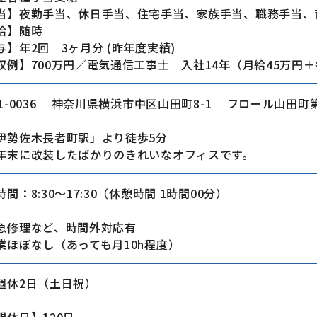
当】夜勤手当、休日手当、住宅手当、家族手当、職務手当、
給】随時
与】年2回 3ヶ月分 (昨年度実績)
収例】700万円／電気通信工事士 入社14年（月給45万円
31-0036 神奈川県横浜市中区山田町8-1 フロール山田町
伊勢佐木長者町駅」より徒歩5分
年末に改装したばかりのきれいなオフィスです。
間：8:30～17:30（休憩時間 1時間00分）
急修理など、時間外対応有
業ほぼなし（あっても月10h程度）
週休2日（土日祝）
間休日】120日