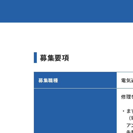
募集要項
募集職種
電気
修理
・ま
（電
アン
先輩