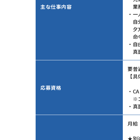
主な仕事内容
業務
・一
自分
夕方
命令
・自
真面
要普
【具
応募資格
・C
※コ
・真
月給
★別