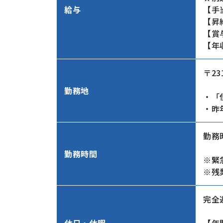
給与
【手
【昇
【賞
【年
〒2
勤務地
・「
・昨
勤務時
勤務時間
※緊
※残
完全
休日・休暇
【年